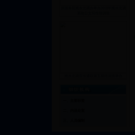
原国务院南水北调办举办2018年南水北调
系统公文写作培训班
南水北调宣传通联第五期培训班举办
一、主要职责
二、内设处室
三、人员编制