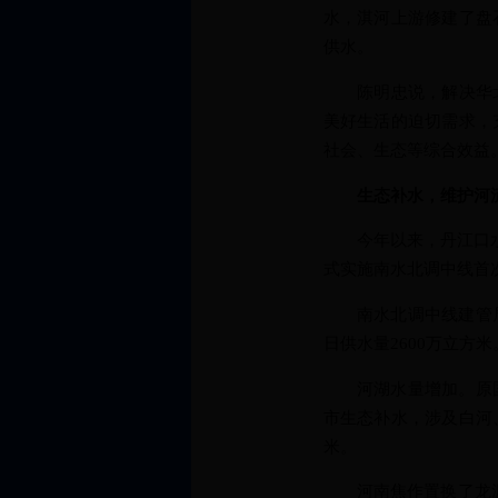
水，淇河上游修建了盘
供水。
陈明忠说，解决华北
美好生活的迫切需求，
社会、生态等综合效益
生态补水，维护河
今年以来，丹江口水库
式实施南水北调中线首
南水北调中线建管局局
日供水量2600万立方
河湖水量增加。原国务
市生态补水，涉及白河、
米。
河南焦作置换了龙源湖