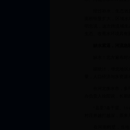
经过补水，生态效益凸
面积明显扩大，区域水
明忠说，这次跨流域生
生态、改善水环境具有
缺水紧逼，河流急
缺水！北方遍布对水
据统计，华北地区水资
量，人口经济与水资源
在河北衡水市，多年平
办负责人徐阳说，长期
“县里7条干渠、10
村庄井越打越深，原来
在河南鹤壁，当地母