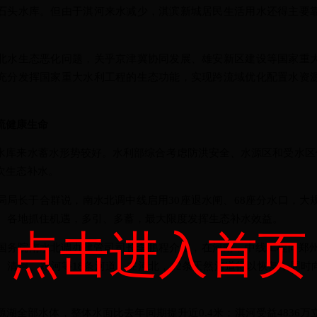
石头水库。但由于淇河来水减少，淇滨新城居民生活用水还得主要
水生态恶化问题，关乎京津冀协同发展、雄安新区建设等国家重大
充分发挥国家重大水利工程的生态功能，实现跨流域优化配置水资
。
流健康生命
来水蓄水形势较好。水利部综合考虑防洪安全、水源区和受水区供
次生态补水。
长于合群说，南水北调中线启用30座退水闸、68座分水口，大
米。各地抓住机遇，多引、多蓄，最大限度发挥生态补水效益。
点击进入首页
院南水北调办建管司司长李鹏程介绍，在河南，中线工程向郑州
清河、颍河等18条河道。在河北，12条天然河道得以恢复，同时向
全部水体，整体水面比去年同期提升近0.4米；淇河受益4836万