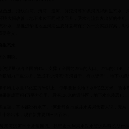
显。沿线白河、清河、澧河、滹沱河等30条河流得到生态水，
环境大幅改善，地下水位不同程度回升，受水河流焕发出新的生机
态补水，是推进华北地区河湖生态修复与保护的一次实践探索，对
重要意义。
盼生态水
的期盼。
源量仅占全国的4%，支撑了全国约25%的人口、27%的GDP、2
承载能力严重失衡，造成不少河流“有河皆干、有水皆污”，地下水超
均用水量15亿立方米以上，每年要超采地下水8亿立方米。衡水
超采形成面积4万平方公里、最深120米的漏斗区，地下水水质恶化
条支渠，基本都没有水了。”河北邢台市威县水务局负责人说，无奈
几十米出水，现在新井要到三四百米。
亲河淇河旱季常常断流。鹤壁市水利局水政水资源科科长胡付柱