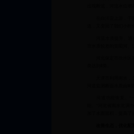
出现断流，河流水位增
在白洋淀上游，干涸3
道，又变回了我们小时
河流水质提升。通过
市水质较差的安阳河、
河北保定市徐水区新增
类达到Ⅱ类。
天津市利用南水，为重
河道监测断面水质由Ⅲ至
河道功能恢复。“一
能。”河北省南水北调
加了水面面积，提高了
改善生态，优化配