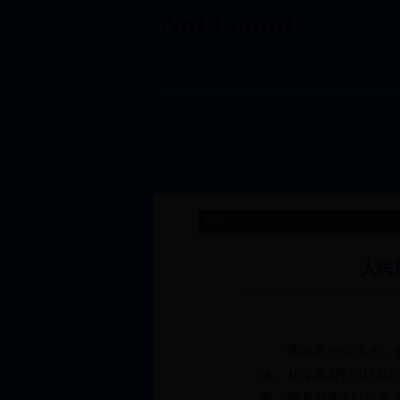
首页 ->
人民
调水不光保供水，也要
水。从今年4月13日至
米、河北补水3.51亿立