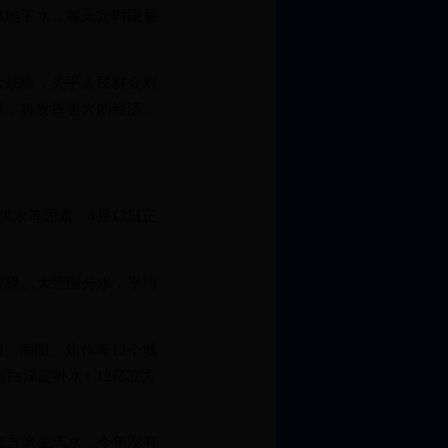
靠地下水，每天定时限量
战略，关乎人民群众对
源，将发挥更大的经济、
水等因素，4月13日正
规模、大范围分水，平均
、南阳、焦作等12个城
白洋淀补水1.12亿立方
立方米生态水，今年没有