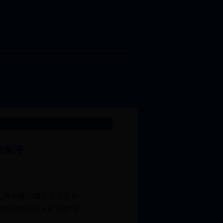
0条河
北调中线完成首次生态补
向河南补水4.67亿立方