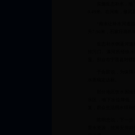
实施生态补水，地下水
0.49米。在河南，修
“南水让补水河道沿线
升7.96米，石家庄高邑
生态补水倒逼河道排
排污口。瀑河所经徐水
显。邢台市宁晋县对辖
于合群说，为保障水质
水质稳定达标。
部分地区饮水困难得
水区，地下水位降低，
复，群众生活用水得到
陈明忠说，下一步，
置水资源，统筹安排好