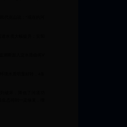
民代克山说：“现在的河
道水质大幅提升；安阳
监测断面入淀水质由劣Ⅴ
环境水质明显好转，4条
到破坏，降低了河道功
道生态得到一定修复，增