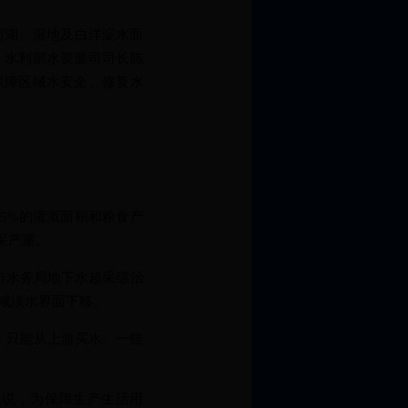
河湖、湿地及白洋淀水面
。水利部水资源司司长陈
保障区域水安全、修复水
5%的灌溉面积和粮食产
采严重。
市水务局地下水超采综治
，咸淡水界面下移。
，只能从上游买水。一些
说，为保障生产生活用