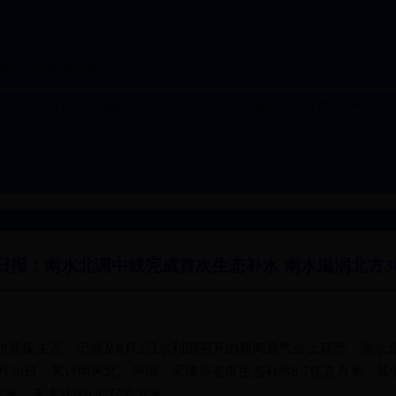
日报：南水北调中线完成首次生态补水 南水滋润北方3
保生态。记者从8月2日水利部召开的新闻通气会上获悉，南水
6月30日，累计向河北、河南、天津等省市生态补水8.7亿立方米，其中
方米、天津补水0.47亿立方米。