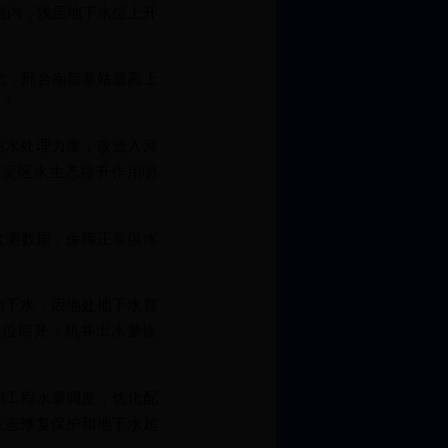
围内，浅层地下水位上升
比，邢台南留寨站最高上
”
水处理力度，改造入河
对淀区水生态提升作用明
。
监测数据，保障正常供水
下水，因地处地下水贫
水位回升，机井出水量恢
工程水量调度，优化配
生态修复保护和地下水超