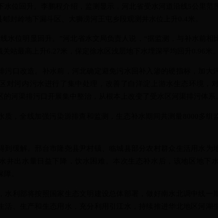
位回升。李鹏程介绍，监测显示，河北省受水河道沿线5公里范
武县郇封岭地下漏斗区、大狮涝河王屯乡段观测井水位上升0.4米。
水位明显回升。”河北省水文局负责人说，“据监测，与补水前相
城关站最高上升6.27米，保定徐水区浅层地下水埋深平均回升0.96米。
污口改造。补水前，河北确定避免污水回补入渗的硬指标，加大污
区对河内污水进行了集中处理，改善了白洋淀上游水生态环境，
区的河渠排污口开展集中整治，从根本上改变了受水区河渠排污体系
，全线加强污染源排查和监测，生态补水期间共测量8000多组
到缓解。邢台市隆尧县尹村镇、临城县部分农村群众生活用水为地
水井出水量日益下降，饮水困难。本次生态补水后，该地区地下
保障。
水利部将按照国家生态文明建设总体部署，做好南水北调中线一期
生活、生产和生态用水，充分利用引江水，持续推进华北地区河湖