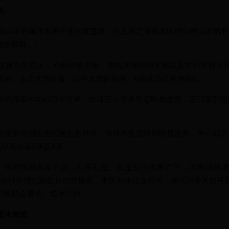
高。
6年的瀑河水库重现水波荡漾，河北保定市徐水区德山村62岁的村
候的模样。”
补充生态水，河南许昌北海、鹿鸣湖等河湖水系以及郑州市补水河
汤河，水质大为改善，由补水前的Ⅳ类、Ⅴ类水质提升为Ⅲ类。
河渠水面43万平方米，白洋淀上游水生态明显改善，淀口藻杂淀
要河湖湿地实施生态补水。海河水生态得到明显改善，中心城区
Ⅳ类改善到Ⅱ至Ⅲ类。
些河流因多年干涸，乱采乱挖、私垦乱占现象严重，河床堤防遭
办设计环境处副处长信曾标说，本次补水让滏阳河、滹沱河等天然河
沿线群众爱水、惜水意识。
置水资源